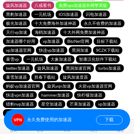
旋风加速器
八戒看书
免费vps加速器外网苹果版
黑豹加速器
一元机场
IOS加速器
闪电加速器
极光加速器
十大免费海外加速神器
永久不收费的加速器
天行vp加速
海鸥加速器
十大外网免费加速神器
加速器哪个好用
vp加速器
BitzNet官网
目标下载站
vp加速器官网
快连vp加速器
黑洞加速
9CZK下载站
暴雪vp
一元机场
大象加速器
智康汉化软件下载站
twitter加速器
旋风加速器
黑洞加速官网
turbo加速器
暴雪加速器
胜春下载站
旋风加速度器
蚂蚁vp加速器官网
旋风vqn加速
火箭vp加速器官网
快连vρn加速器
hammer加速器
快柠檬加速器
猎豹nvp加速器
星空加速器
芒果加速器
vp加速器
元链加速器
永久免费使用的加速器
下载
0.567634s
首页
安卓
苹果
排行
推荐