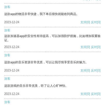
游客
这款app的物流非常快捷，我下单后很快就能收到商品。
2023-12-24
支持
[0]
反对
[0]
游客
这款加速器app的安全性有待提高，可以加强防护措施，比如增加双重验
证。
2023-12-24
支持
[0]
反对
[0]
游客
这款app的音乐资源非常优质，可以让我尽情享受音乐的魅力。
2023-12-24
支持
[0]
反对
[0]
游客
这款游戏的音乐非常优美，听了让人心旷神怡。
2023-12-24
支持
[0]
反对
[0]
游客