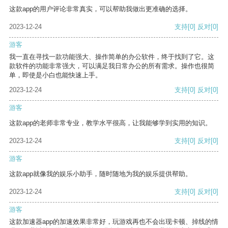
这款app的用户评论非常真实，可以帮助我做出更准确的选择。
2023-12-24
支持
[0]
反对
[0]
游客
我一直在寻找一款功能强大、操作简单的办公软件，终于找到了它。这
款软件的功能非常强大，可以满足我日常办公的所有需求。操作也很简
单，即使是小白也能快速上手。
2023-12-24
支持
[0]
反对
[0]
游客
这款app的老师非常专业，教学水平很高，让我能够学到实用的知识。
2023-12-24
支持
[0]
反对
[0]
游客
这款app就像我的娱乐小助手，随时随地为我的娱乐提供帮助。
2023-12-24
支持
[0]
反对
[0]
游客
这款加速器app的加速效果非常好，玩游戏再也不会出现卡顿、掉线的情