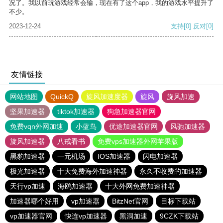
况了。我以前玩游戏经常会输，现在有了这个app，我的游戏水平提升了
不少。
2023-12-24
支持
[0]
反对
[0]
友情链接
网站地图
QuickQ
旋风加速度器
旋风
旋风加速
坚果加速器
tiktok加速器
狗急加速器官网
免费vqn外网加速
小蓝鸟
优途加速器官网
风驰加速器
旋风加速器
八戒看书
免费vps加速器外网苹果版
黑豹加速器
一元机场
IOS加速器
闪电加速器
极光加速器
十大免费海外加速神器
永久不收费的加速器
天行vp加速
海鸥加速器
十大外网免费加速神器
加速器哪个好用
vp加速器
BitzNet官网
目标下载站
vp加速器官网
快连vp加速器
黑洞加速
9CZK下载站