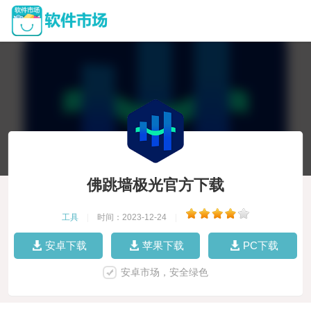
佛跳墙极光官方下载
工具
|
时间：2023-12-24
|
安卓下载
苹果下载
PC下载
安卓市场，安全绿色