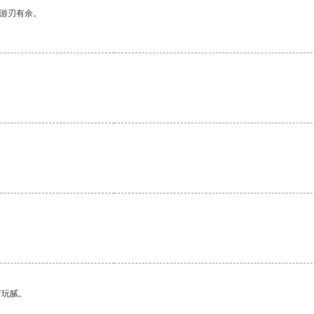
中游刃有余。
有玩腻。