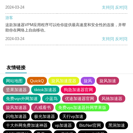
2024-03-24
支持
[0]
反对
[0]
游客
这款加速器VPM应用程序可以给你提供最高速度和安全性的连接，并帮
助你在网络上自由移动。
2024-03-24
支持
[0]
反对
[0]
友情链接
网站地图
QuickQ
旋风加速度器
旋风
旋风加速
坚果加速器
tiktok加速器
狗急加速器官网
免费vqn外网加速
小蓝鸟
优途加速器官网
风驰加速器
旋风加速器
八戒看书
免费vps加速器外网苹果版
闪电加速器
极光加速器
天行vp加速
十大外网免费加速神器
vp加速器
BitzNet官网
黑洞加速