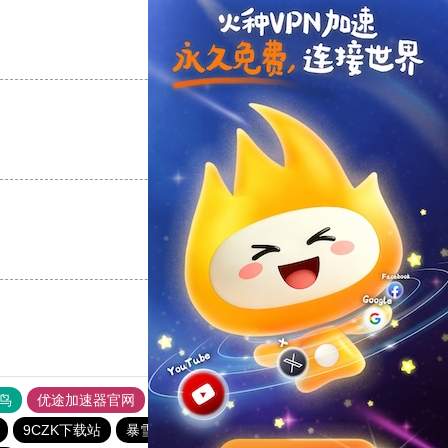
支持
[0]
反对
[0]
支持
[0]
反对
[0]
支持
[0]
反对
[0]
鸟
优途加速器官网
风驰加速器
旋风加速器
八戒看书
9CZK下载站
暴雪vp
一元机场
twitter加速器