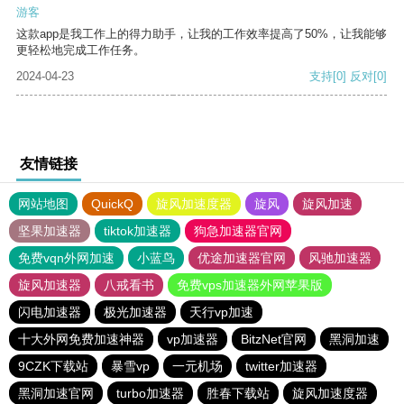
游客
这款app是我工作上的得力助手，让我的工作效率提高了50%，让我能够
更轻松地完成工作任务。
2024-04-23
支持
[0]
反对
[0]
友情链接
网站地图
QuickQ
旋风加速度器
旋风
旋风加速
坚果加速器
tiktok加速器
狗急加速器官网
免费vqn外网加速
小蓝鸟
优途加速器官网
风驰加速器
旋风加速器
八戒看书
免费vps加速器外网苹果版
闪电加速器
极光加速器
天行vp加速
十大外网免费加速神器
vp加速器
BitzNet官网
黑洞加速
9CZK下载站
暴雪vp
一元机场
twitter加速器
黑洞加速官网
turbo加速器
胜春下载站
旋风加速度器