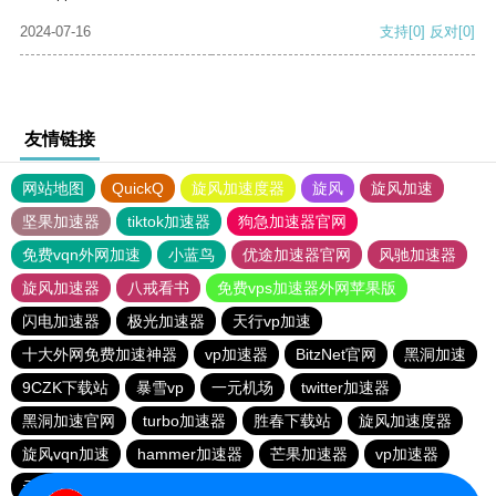
2024-07-16
支持
[0]
反对
[0]
友情链接
网站地图
QuickQ
旋风加速度器
旋风
旋风加速
坚果加速器
tiktok加速器
狗急加速器官网
免费vqn外网加速
小蓝鸟
优途加速器官网
风驰加速器
旋风加速器
八戒看书
免费vps加速器外网苹果版
闪电加速器
极光加速器
天行vp加速
十大外网免费加速神器
vp加速器
BitzNet官网
黑洞加速
9CZK下载站
暴雪vp
一元机场
twitter加速器
黑洞加速官网
turbo加速器
胜春下载站
旋风加速度器
旋风vqn加速
hammer加速器
芒果加速器
vp加速器
元链加速器