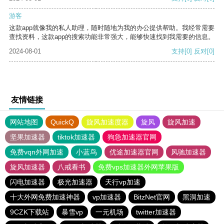
游客
这款app就像我的私人助理，随时随地为我的办公提供帮助。我经常需要
查找资料，这款app的搜索功能非常强大，能够快速找到我需要的信息。
2024-08-01
支持
[0]
反对
[0]
友情链接
网站地图
QuickQ
旋风加速度器
旋风
旋风加速
坚果加速器
tiktok加速器
狗急加速器官网
免费vqn外网加速
小蓝鸟
优途加速器官网
风驰加速器
旋风加速器
八戒看书
免费vps加速器外网苹果版
闪电加速器
极光加速器
天行vp加速
十大外网免费加速神器
vp加速器
BitzNet官网
黑洞加速
9CZK下载站
暴雪vp
一元机场
twitter加速器