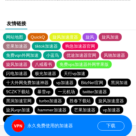
友情链接
网站地图
QuickQ
旋风加速度器
旋风
旋风加速
坚果加速器
tiktok加速器
狗急加速器官网
免费vqn外网加速
小蓝鸟
优途加速器官网
风驰加速器
旋风加速器
八戒看书
免费vps加速器外网苹果版
闪电加速器
极光加速器
天行vp加速
十大外网免费加速神器
vp加速器
BitzNet官网
黑洞加速
9CZK下载站
暴雪vp
一元机场
twitter加速器
黑洞加速官网
turbo加速器
胜春下载站
旋风加速度器
旋风vqn加速
hammer加速器
芒果加速器
vp加速器
元链加速器
永久免费使用的加速器
下载