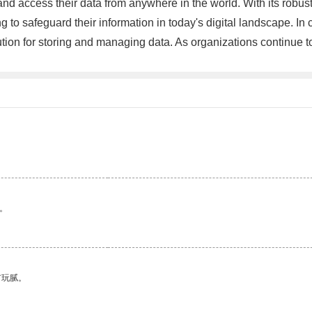
and access their data from anywhere in the world. With its robust
 to safeguard their information in today's digital landscape. In 
tion for storing and managing data. As organizations continue to
。
有玩腻。