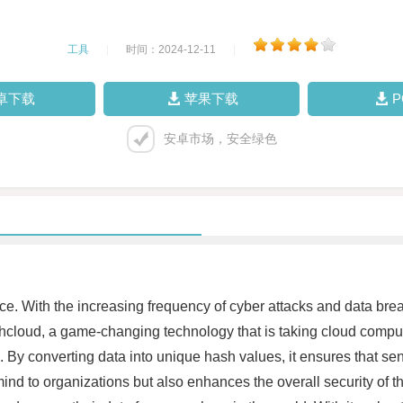
工具
|
时间：2024-12-11
|
卓下载
苹果下载
安卓市场，安全绿色
tance. With the increasing frequency of cyber attacks and data br
hashcloud, a game-changing technology that is taking cloud comp
. By converting data into unique hash values, it ensures that s
ind to organizations but also enhances the overall security of th