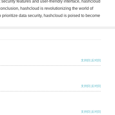
 security features and user-friendly interface, hashcloud
conclusion, hashcloud is revolutionizing the world of
 prioritize data security, hashcloud is poised to become
支持
[0]
反对
[0]
支持
[0]
反对
[0]
支持
[0]
反对
[0]