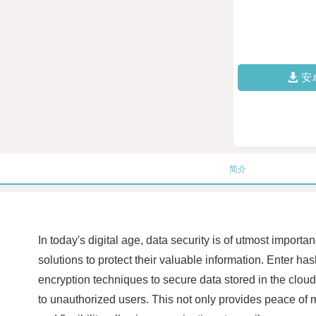
安
简介
In today's digital age, data security is of utmost impor
solutions to protect their valuable information. Enter 
encryption techniques to secure data stored in the cloud
to unauthorized users. This not only provides peace of m