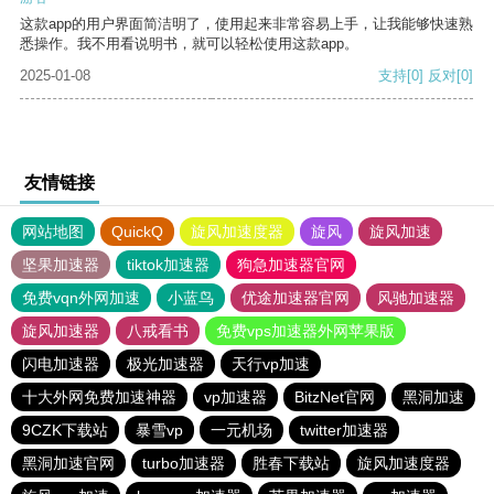
这款app的用户界面简洁明了，使用起来非常容易上手，让我能够快速熟
悉操作。我不用看说明书，就可以轻松使用这款app。
2025-01-08
支持
[0]
反对
[0]
友情链接
网站地图
QuickQ
旋风加速度器
旋风
旋风加速
坚果加速器
tiktok加速器
狗急加速器官网
免费vqn外网加速
小蓝鸟
优途加速器官网
风驰加速器
旋风加速器
八戒看书
免费vps加速器外网苹果版
闪电加速器
极光加速器
天行vp加速
十大外网免费加速神器
vp加速器
BitzNet官网
黑洞加速
9CZK下载站
暴雪vp
一元机场
twitter加速器
黑洞加速官网
turbo加速器
胜春下载站
旋风加速度器