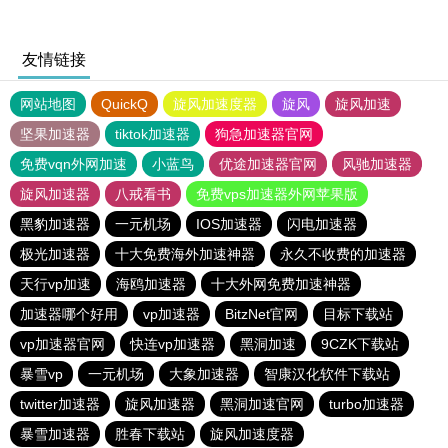
友情链接
网站地图
QuickQ
旋风加速度器
旋风
旋风加速
坚果加速器
tiktok加速器
狗急加速器官网
免费vqn外网加速
小蓝鸟
优途加速器官网
风驰加速器
旋风加速器
八戒看书
免费vps加速器外网苹果版
黑豹加速器
一元机场
IOS加速器
闪电加速器
极光加速器
十大免费海外加速神器
永久不收费的加速器
天行vp加速
海鸥加速器
十大外网免费加速神器
加速器哪个好用
vp加速器
BitzNet官网
目标下载站
vp加速器官网
快连vp加速器
黑洞加速
9CZK下载站
暴雪vp
一元机场
大象加速器
智康汉化软件下载站
twitter加速器
旋风加速器
黑洞加速官网
turbo加速器
暴雪加速器
胜春下载站
旋风加速度器