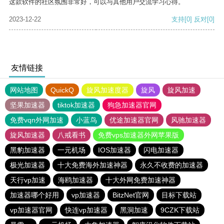
这款软件的社区氛围非常好，可以与其他用户交流学习心得。
2023-12-22
支持
[0]
反对
[0]
友情链接
网站地图
QuickQ
旋风加速度器
旋风
旋风加速
坚果加速器
tiktok加速器
狗急加速器官网
免费vqn外网加速
小蓝鸟
优途加速器官网
风驰加速器
旋风加速器
八戒看书
免费vps加速器外网苹果版
黑豹加速器
一元机场
IOS加速器
闪电加速器
极光加速器
十大免费海外加速神器
永久不收费的加速器
天行vp加速
海鸥加速器
十大外网免费加速神器
加速器哪个好用
vp加速器
BitzNet官网
目标下载站
vp加速器官网
快连vp加速器
黑洞加速
9CZK下载站