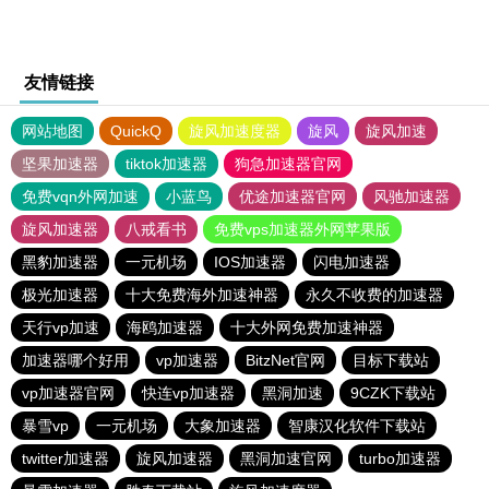
友情链接
网站地图
QuickQ
旋风加速度器
旋风
旋风加速
坚果加速器
tiktok加速器
狗急加速器官网
免费vqn外网加速
小蓝鸟
优途加速器官网
风驰加速器
旋风加速器
八戒看书
免费vps加速器外网苹果版
黑豹加速器
一元机场
IOS加速器
闪电加速器
极光加速器
十大免费海外加速神器
永久不收费的加速器
天行vp加速
海鸥加速器
十大外网免费加速神器
加速器哪个好用
vp加速器
BitzNet官网
目标下载站
vp加速器官网
快连vp加速器
黑洞加速
9CZK下载站
暴雪vp
一元机场
大象加速器
智康汉化软件下载站
twitter加速器
旋风加速器
黑洞加速官网
turbo加速器