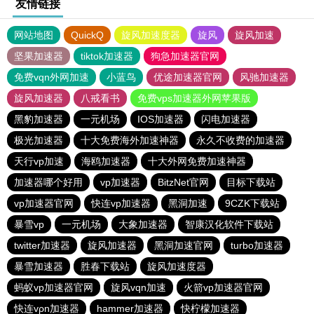
友情链接
网站地图
QuickQ
旋风加速度器
旋风
旋风加速
坚果加速器
tiktok加速器
狗急加速器官网
免费vqn外网加速
小蓝鸟
优途加速器官网
风驰加速器
旋风加速器
八戒看书
免费vps加速器外网苹果版
黑豹加速器
一元机场
IOS加速器
闪电加速器
极光加速器
十大免费海外加速神器
永久不收费的加速器
天行vp加速
海鸥加速器
十大外网免费加速神器
加速器哪个好用
vp加速器
BitzNet官网
目标下载站
vp加速器官网
快连vp加速器
黑洞加速
9CZK下载站
暴雪vp
一元机场
大象加速器
智康汉化软件下载站
twitter加速器
旋风加速器
黑洞加速官网
turbo加速器
暴雪加速器
胜春下载站
旋风加速度器
蚂蚁vp加速器官网
旋风vqn加速
火箭vp加速器官网
快连vρn加速器
hammer加速器
快柠檬加速器