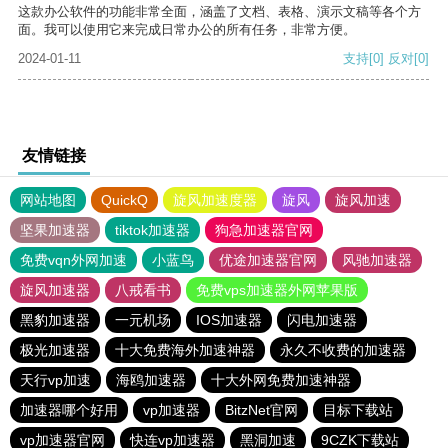
这款办公软件的功能非常全面，涵盖了文档、表格、演示文稿等各个方
面。我可以使用它来完成日常办公的所有任务，非常方便。
2024-01-11
支持
[0]
反对
[0]
友情链接
网站地图
QuickQ
旋风加速度器
旋风
旋风加速
坚果加速器
tiktok加速器
狗急加速器官网
免费vqn外网加速
小蓝鸟
优途加速器官网
风驰加速器
旋风加速器
八戒看书
免费vps加速器外网苹果版
黑豹加速器
一元机场
IOS加速器
闪电加速器
极光加速器
十大免费海外加速神器
永久不收费的加速器
天行vp加速
海鸥加速器
十大外网免费加速神器
加速器哪个好用
vp加速器
BitzNet官网
目标下载站
vp加速器官网
快连vp加速器
黑洞加速
9CZK下载站