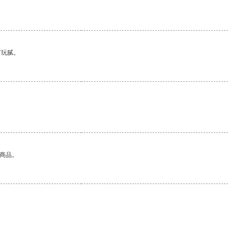
有玩腻。
的商品。