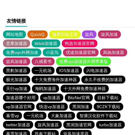
友情链接
网站地图
QuickQ
旋风加速度器
旋风
旋风加速
坚果加速器
tiktok加速器
狗急加速器官网
免费vqn外网加速
小蓝鸟
优途加速器官网
风驰加速器
旋风加速器
八戒看书
免费vps加速器外网苹果版
黑豹加速器
一元机场
IOS加速器
闪电加速器
极光加速器
十大免费海外加速神器
永久不收费的加速器
天行vp加速
海鸥加速器
十大外网免费加速神器
加速器哪个好用
vp加速器
BitzNet官网
目标下载站
vp加速器官网
快连vp加速器
黑洞加速
9CZK下载站
暴雪vp
一元机场
大象加速器
智康汉化软件下载站
twitter加速器
旋风加速器
黑洞加速官网
turbo加速器
暴雪加速器
胜春下载站
旋风加速度器