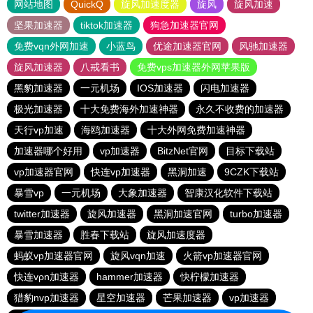
网站地图
QuickQ
旋风加速度器
旋风
旋风加速
坚果加速器
tiktok加速器
狗急加速器官网
免费vqn外网加速
小蓝鸟
优途加速器官网
风驰加速器
旋风加速器
八戒看书
免费vps加速器外网苹果版
黑豹加速器
一元机场
IOS加速器
闪电加速器
极光加速器
十大免费海外加速神器
永久不收费的加速器
天行vp加速
海鸥加速器
十大外网免费加速神器
加速器哪个好用
vp加速器
BitzNet官网
目标下载站
vp加速器官网
快连vp加速器
黑洞加速
9CZK下载站
暴雪vp
一元机场
大象加速器
智康汉化软件下载站
twitter加速器
旋风加速器
黑洞加速官网
turbo加速器
暴雪加速器
胜春下载站
旋风加速度器
蚂蚁vp加速器官网
旋风vqn加速
火箭vp加速器官网
快连vρn加速器
hammer加速器
快柠檬加速器
猎豹nvp加速器
星空加速器
芒果加速器
vp加速器