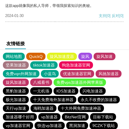
这款app就像我的私人导师，带领我探索知识的奥秘。
2024-01-30
支持
[0]
反对
[0]
友情链接
网站地图
QuickQ
旋风加速度器
旋风
旋风加速
坚果加速器
tiktok加速器
狗急加速器官网
免费vqn外网加速
小蓝鸟
优途加速器官网
风驰加速器
旋风加速器
八戒看书
免费vps加速器外网苹果版
黑豹加速器
一元机场
IOS加速器
闪电加速器
极光加速器
十大免费海外加速神器
永久不收费的加速器
天行vp加速
海鸥加速器
十大外网免费加速神器
加速器哪个好用
vp加速器
BitzNet官网
目标下载站
vp加速器官网
快连vp加速器
黑洞加速
9CZK下载站