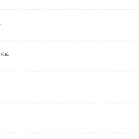
。
有玩腻。
。