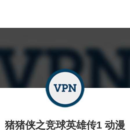
猪猪侠之竞球英雄传1 动漫