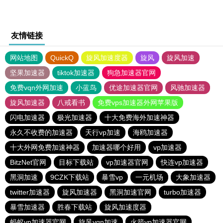
友情链接
网站地图
QuickQ
旋风加速度器
旋风
旋风加速
坚果加速器
tiktok加速器
狗急加速器官网
免费vqn外网加速
小蓝鸟
优途加速器官网
风驰加速器
旋风加速器
八戒看书
免费vps加速器外网苹果版
闪电加速器
极光加速器
十大免费海外加速神器
永久不收费的加速器
天行vp加速
海鸥加速器
十大外网免费加速神器
加速器哪个好用
vp加速器
BitzNet官网
目标下载站
vp加速器官网
快连vp加速器
黑洞加速
9CZK下载站
暴雪vp
一元机场
大象加速器
twitter加速器
旋风加速器
黑洞加速官网
turbo加速器
暴雪加速器
胜春下载站
旋风加速度器
蚂蚁vp加速器官网
旋风vqn加速
火箭vp加速器官网