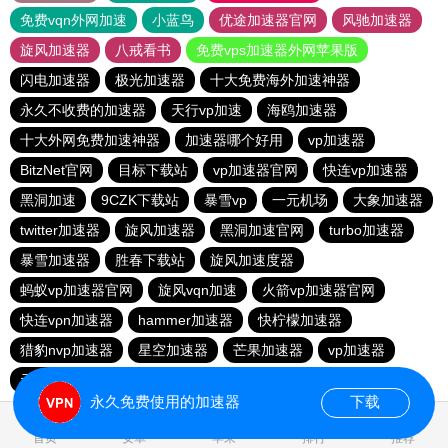
免费vqn外网加速
小蓝鸟
优途加速器官网
风驰加速器
旋风加速器
八戒看书
免费vps加速器外网苹果版
闪电加速器
极光加速器
十大免费海外加速神器
永久不收费的加速器
天行vp加速
海鸥加速器
十大外网免费加速神器
加速器哪个好用
vp加速器
BitzNet官网
目标下载站
vp加速器官网
快连vp加速器
黑洞加速
9CZK下载站
暴雪vp
一元机场
大象加速器
twitter加速器
旋风加速器
黑洞加速官网
turbo加速器
暴雪加速器
胜春下载站
旋风加速度器
蚂蚁vp加速器官网
旋风vqn加速
火箭vp加速器官网
快连vρn加速器
hammer加速器
快柠檬加速器
猎豹nvp加速器
星空加速器
芒果加速器
vp加速器
元链加速器
永久免费使用的加速器
下载
1.477018s
首页
安卓
苹果
排行
推荐