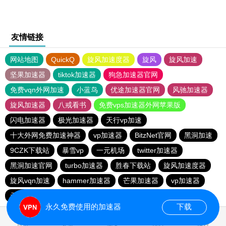
友情链接
网站地图
QuickQ
旋风加速度器
旋风
旋风加速
坚果加速器
tiktok加速器
狗急加速器官网
免费vqn外网加速
小蓝鸟
优途加速器官网
风驰加速器
旋风加速器
八戒看书
免费vps加速器外网苹果版
闪电加速器
极光加速器
天行vp加速
十大外网免费加速神器
vp加速器
BitzNet官网
黑洞加速
9CZK下载站
暴雪vp
一元机场
twitter加速器
黑洞加速官网
turbo加速器
胜春下载站
旋风加速度器
旋风vqn加速
hammer加速器
芒果加速器
vp加速器
元链加速器
永久免费使用的加速器
下载
0.049643s
首页
安卓
苹果
排行
推荐