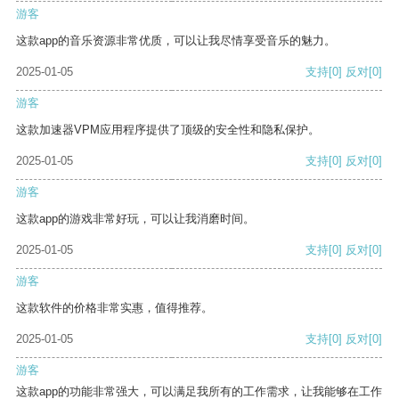
游客
这款app的音乐资源非常优质，可以让我尽情享受音乐的魅力。
2025-01-05
支持
[0]
反对
[0]
游客
这款加速器VPM应用程序提供了顶级的安全性和隐私保护。
2025-01-05
支持
[0]
反对
[0]
游客
这款app的游戏非常好玩，可以让我消磨时间。
2025-01-05
支持
[0]
反对
[0]
游客
这款软件的价格非常实惠，值得推荐。
2025-01-05
支持
[0]
反对
[0]
游客
这款app的功能非常强大，可以满足我所有的工作需求，让我能够在工作