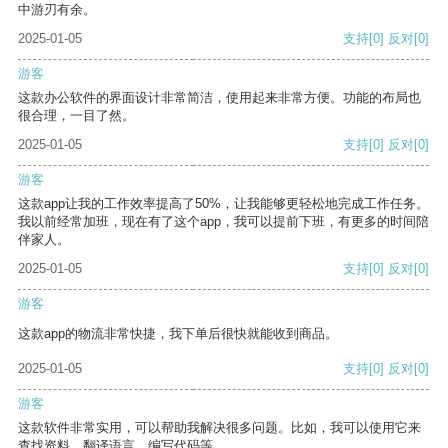
中游刃有余。
2025-01-05
支持
[0]
反对
[0]
游客
这款办公软件的界面设计非常简洁，使用起来非常方便。功能的布局也
很合理，一目了然。
2025-01-05
支持
[0]
反对
[0]
游客
这款app让我的工作效率提高了50%，让我能够更轻松地完成工作任务。
我以前经常加班，现在有了这个app，我可以提前下班，有更多的时间陪
伴家人。
2025-01-05
支持
[0]
反对
[0]
游客
这款app的物流非常快捷，我下单后很快就能收到商品。
2025-01-05
支持
[0]
反对
[0]
游客
这款软件非常实用，可以帮助我解决很多问题。比如，我可以使用它来
查找资料、翻译语言、编写代码等。