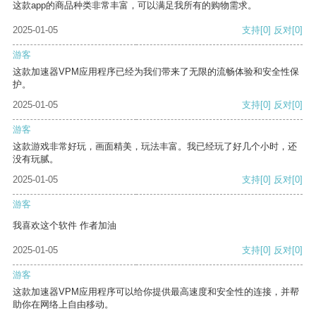
这款app的商品种类非常丰富，可以满足我所有的购物需求。
2025-01-05
支持
[0]
反对
[0]
游客
这款加速器VPM应用程序已经为我们带来了无限的流畅体验和安全性保
护。
2025-01-05
支持
[0]
反对
[0]
游客
这款游戏非常好玩，画面精美，玩法丰富。我已经玩了好几个小时，还
没有玩腻。
2025-01-05
支持
[0]
反对
[0]
游客
我喜欢这个软件 作者加油
2025-01-05
支持
[0]
反对
[0]
游客
这款加速器VPM应用程序可以给你提供最高速度和安全性的连接，并帮
助你在网络上自由移动。