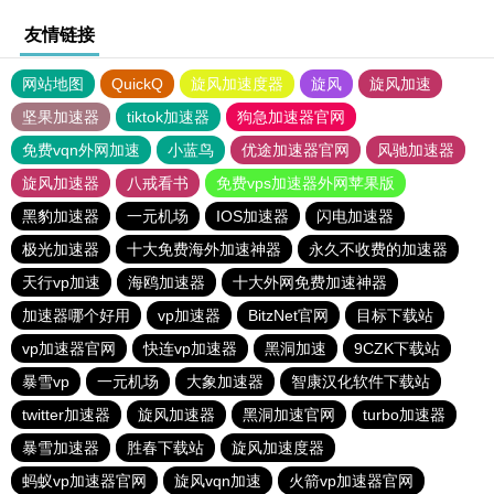
友情链接
网站地图
QuickQ
旋风加速度器
旋风
旋风加速
坚果加速器
tiktok加速器
狗急加速器官网
免费vqn外网加速
小蓝鸟
优途加速器官网
风驰加速器
旋风加速器
八戒看书
免费vps加速器外网苹果版
黑豹加速器
一元机场
IOS加速器
闪电加速器
极光加速器
十大免费海外加速神器
永久不收费的加速器
天行vp加速
海鸥加速器
十大外网免费加速神器
加速器哪个好用
vp加速器
BitzNet官网
目标下载站
vp加速器官网
快连vp加速器
黑洞加速
9CZK下载站
暴雪vp
一元机场
大象加速器
智康汉化软件下载站
twitter加速器
旋风加速器
黑洞加速官网
turbo加速器
暴雪加速器
胜春下载站
旋风加速度器
蚂蚁vp加速器官网
旋风vqn加速
火箭vp加速器官网