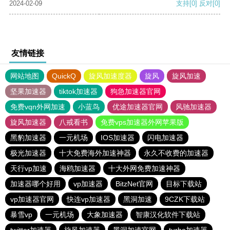
2024-02-09
支持
[0]
反对
[0]
友情链接
网站地图
QuickQ
旋风加速度器
旋风
旋风加速
坚果加速器
tiktok加速器
狗急加速器官网
免费vqn外网加速
小蓝鸟
优途加速器官网
风驰加速器
旋风加速器
八戒看书
免费vps加速器外网苹果版
黑豹加速器
一元机场
IOS加速器
闪电加速器
极光加速器
十大免费海外加速神器
永久不收费的加速器
天行vp加速
海鸥加速器
十大外网免费加速神器
加速器哪个好用
vp加速器
BitzNet官网
目标下载站
vp加速器官网
快连vp加速器
黑洞加速
9CZK下载站
暴雪vp
一元机场
大象加速器
智康汉化软件下载站